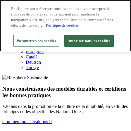
En cliquant sur « Accepter tous les cookies », vous acceptez le
stockage de cookies sur votre appareil pour améliorer la
Destinations Biosphere
navigation sur le site, analyser son utilisation et contribuer à nos
Entreprises Biosphere
Comment nous valorisons
efforts de marketing.
Politique de cookies
À propos de nous
FR
Paramètres des cookies
English
Autoriser tous les cookies
Español
Português
Català
Deutsch
Türkçe
Nous construisons des modèles durables et certifions
les bonnes pratiques
+20 ans dans la promotion de la culture de la durabilité, en vertu des
principes et des objectifs des Nations-Unies
Comment nous évaluons >