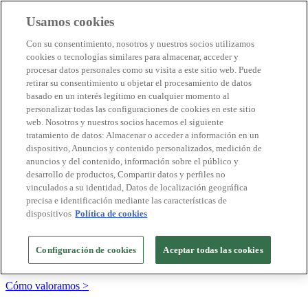
Usamos cookies
Destinos Biosphere
Con su consentimiento, nosotros y nuestros socios utilizamos
Empresas Biosphere
cookies o tecnologías similares para almacenar, acceder y
Cómo valoramos
procesar datos personales como su visita a este sitio web. Puede
Quienes somos
retirar su consentimiento u objetar el procesamiento de datos
ES
basado en un interés legítimo en cualquier momento al
English
Português
personalizar todas las configuraciones de cookies en este sitio
Français
web. Nosotros y nuestros socios hacemos el siguiente
Català
tratamiento de datos: Almacenar o acceder a información en un
Deutsch
dispositivo, Anuncios y contenido personalizados, medición de
Türkçe
anuncios y del contenido, información sobre el público y
desarrollo de productos, Compartir datos y perfiles no
vinculados a su identidad, Datos de localización geográfica
precisa e identificación mediante las características de
Construimos modelos sostenibles y certificamos las
dispositivos
Política de cookies
buenas prácticas
+20 años promoviendo la cultura de la sostenibilidad, bajo los
Configuración de cookies
Aceptar todas las cookies
principios y objetivos de Naciones Unidas
Cómo valoramos >