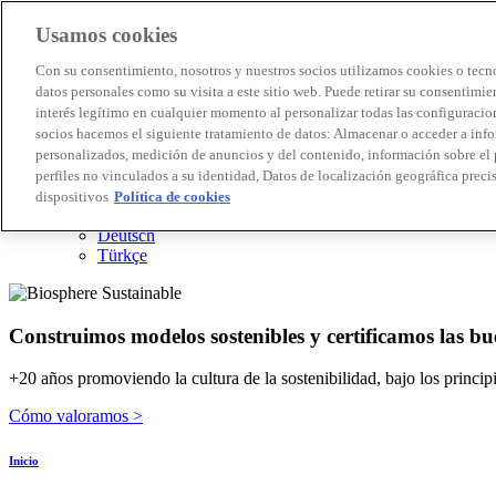
Usamos cookies
Destinos Biosphere
Con su consentimiento, nosotros y nuestros socios utilizamos cookies o tecno
Empresas Biosphere
datos personales como su visita a este sitio web. Puede retirar su consentimi
Cómo valoramos
interés legítimo en cualquier momento al personalizar todas las configuracion
Quienes somos
socios hacemos el siguiente tratamiento de datos: Almacenar o acceder a inf
ES
personalizados, medición de anuncios y del contenido, información sobre el 
English
Português
perfiles no vinculados a su identidad, Datos de localización geográfica precis
Français
dispositivos
Política de cookies
Català
Deutsch
Türkçe
Construimos modelos sostenibles y certificamos las bu
+20 años promoviendo la cultura de la sostenibilidad, bajo los princi
Cómo valoramos >
Inicio