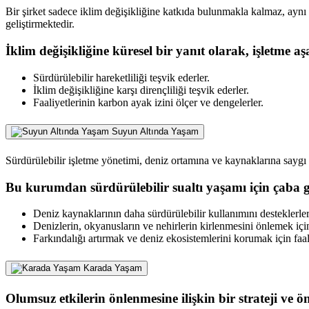
Bir şirket sadece iklim değişikliğine katkıda bulunmakla kalmaz, ayn
geliştirmektedir.
İklim değişikliğine küresel bir yanıt olarak, işletme aşa
Sürdürülebilir hareketliliği teşvik ederler.
İklim değişikliğine karşı dirençliliği teşvik ederler.
Faaliyetlerinin karbon ayak izini ölçer ve dengelerler.
Suyun Altında Yaşam
Sürdürülebilir işletme yönetimi, deniz ortamına ve kaynaklarına saygı
Bu kurumdan sürdürülebilir sualtı yaşamı için çaba g
Deniz kaynaklarının daha sürdürülebilir kullanımını desteklerler
Denizlerin, okyanusların ve nehirlerin kirlenmesini önlemek için 
Farkındalığı artırmak ve deniz ekosistemlerini korumak için faal
Karada Yaşam
Olumsuz etkilerin önlenmesine ilişkin bir strateji ve