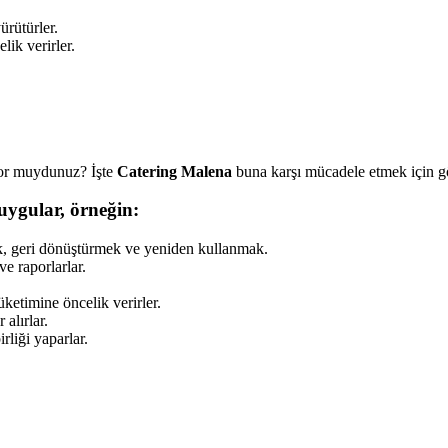
rütürler.
lik verirler.
yor muydunuz? İşte
Catering Malena
buna karşı mücadele etmek için gö
uygular, örneğin:
mak, geri dönüştürmek ve yeniden kullanmak.
ve raporlarlar.
üketimine öncelik verirler.
 alırlar.
rliği yaparlar.