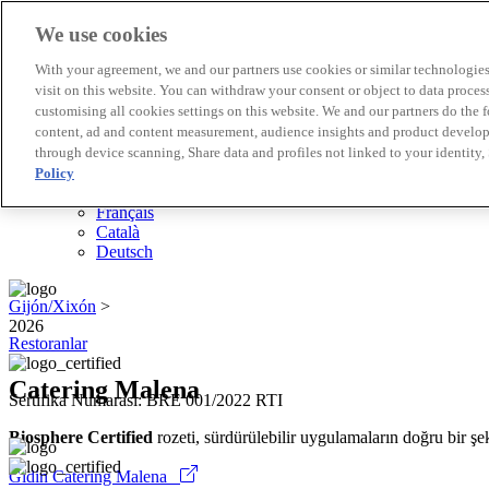
We use cookies
Biosphere Destinasyonları
With your agreement, we and our partners use cookies or similar technologies 
Biosphere Şirketlerini
visit on this website. You can withdraw your consent or object to data proces
Değerlendirmeyi nasıl yapıyoruz
customising all cookies settings on this website. We and our partners do the 
Biz kimiz
content, ad and content measurement, audience insights and product developm
TR
through device scanning, Share data and profiles not linked to your identity,
English
Español
Policy
Português
Français
Català
Deutsch
Gijón/Xixón
>
2026
Restoranlar
Catering Malena
Sertifika Numarası: BRE 001/2022 RTI
Biosphere Certified
rozeti, sürdürülebilir uygulamaların doğru bir şek
Gidin Catering Malena