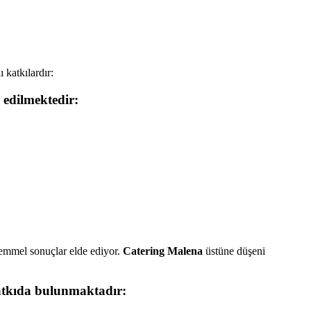
 katkılardır:
i edilmektedir:
kemmel sonuçlar elde ediyor.
Catering Malena
üstüne düşeni
 katkıda bulunmaktadır: