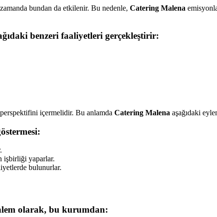
ı zamanda bundan da etkilenir. Bu nedenle,
Catering Malena
emisyonlar
ğıdaki benzeri faaliyetleri gerçekleştirir:
 perspektifini içermelidir. Bu anlamda
Catering Malena
aşağıdaki eylem
östermesi:
.
işbirliği yaparlar.
iyetlerde bulunurlar.
 önlem olarak, bu kurumdan: