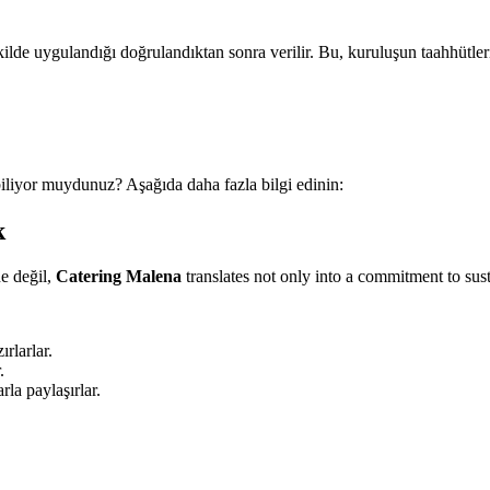
ilde uygulandığı doğrulandıktan sonra verilir. Bu, kuruluşun taahhütlerin
 biliyor muydunuz? Aşağıda daha fazla bilgi edinin:
k
ne değil,
Catering Malena
translates not only into a commitment to susta
rlarlar.
.
la paylaşırlar.