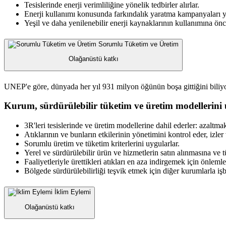
Tesislerinde enerji verimliliğine yönelik tedbirler alırlar.
Enerji kullanımı konusunda farkındalık yaratma kampanyaları yü
Yeşil ve daha yenilenebilir enerji kaynaklarının kullanımına önce
Sorumlu Tüketim ve Üretim
Olağanüstü katkı
UNEP'e göre, dünyada her yıl 931 milyon öğünün boşa gittiğini bili
Kurum, sürdürülebilir tüketim ve üretim modellerini 
3R'leri tesislerinde ve üretim modellerine dahil ederler: azalt
Atıklarının ve bunların etkilerinin yönetimini kontrol eder, izler 
Sorumlu üretim ve tüketim kriterlerini uygularlar.
Yerel ve sürdürülebilir ürün ve hizmetlerin satın alınmasına ve t
Faaliyetleriyle ürettikleri atıkları en aza indirgemek için önlemler
Bölgede sürdürülebilirliği teşvik etmek için diğer kurumlarla işbi
İklim Eylemi
Olağanüstü katkı