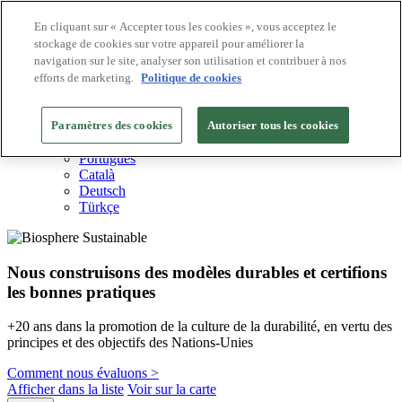
En cliquant sur « Accepter tous les cookies », vous acceptez le
stockage de cookies sur votre appareil pour améliorer la
Destinations Biosphere
navigation sur le site, analyser son utilisation et contribuer à nos
Entreprises Biosphere
Comment nous valorisons
efforts de marketing.
Politique de cookies
À propos de nous
FR
Paramètres des cookies
English
Autoriser tous les cookies
Español
Português
Català
Deutsch
Türkçe
Nous construisons des modèles durables et certifions
les bonnes pratiques
+20 ans dans la promotion de la culture de la durabilité, en vertu des
principes et des objectifs des Nations-Unies
Comment nous évaluons >
Afficher dans la liste
Voir sur la carte