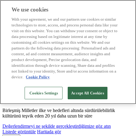
We use cookies
Biosphere Destinasyonları
With your agreement, we and our partners use cookies or similar
Biosphere Şirketlerini
technologies to store, access, and process personal data like your
Değerlendirmeyi nasıl yapıyoruz
visit on this website. You can withdraw your consent or object to
Biz kimiz
data processing based on legitimate interest at any time by
TR
customising all cookies settings on this website. We and our
English
Español
partners do the following data processing: Personalised ads and
Português
content, ad and content measurement, audience insights and
Français
product development, Precise geolocation data, and
Català
identification through device scanning, Share data and profiles
Deutsch
not linked to your identity, Store and/or access information on a
device.
Cookie Policy
Sürdürülebilir modeller oluşturuyor ve iyi
Cookies Settings
Accept All Cookies
uygulamaları tasdikliyoruz
Birleşmiş Milletler ilke ve hedefleri altında sürdürülebilirlik
kültürünü teşvik eden 20 yıl daha uzun bir süre
Değerlendirmeyi ne şekilde gerçekleştirdiğimize göz atın
Listede görüntüle
Haritada gör