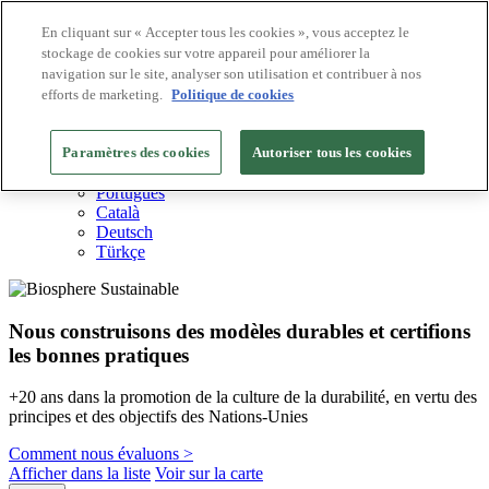
En cliquant sur « Accepter tous les cookies », vous acceptez le
stockage de cookies sur votre appareil pour améliorer la
Destinations Biosphere
navigation sur le site, analyser son utilisation et contribuer à nos
Entreprises Biosphere
Comment nous valorisons
efforts de marketing.
Politique de cookies
À propos de nous
FR
Paramètres des cookies
English
Autoriser tous les cookies
Español
Português
Català
Deutsch
Türkçe
Nous construisons des modèles durables et certifions
les bonnes pratiques
+20 ans dans la promotion de la culture de la durabilité, en vertu des
principes et des objectifs des Nations-Unies
Comment nous évaluons >
Afficher dans la liste
Voir sur la carte