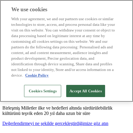
We use cookies
Biosphere Destinasyonları
With your agreement, we and our partners use cookies or similar
Biosphere Şirketlerini
technologies to store, access, and process personal data like your
Değerlendirmeyi nasıl yapıyoruz
visit on this website. You can withdraw your consent or object to
Biz kimiz
data processing based on legitimate interest at any time by
TR
customising all cookies settings on this website. We and our
English
Español
partners do the following data processing: Personalised ads and
Português
content, ad and content measurement, audience insights and
Français
product development, Precise geolocation data, and
Català
identification through device scanning, Share data and profiles
Deutsch
not linked to your identity, Store and/or access information on a
device.
Cookie Policy
Sürdürülebilir modeller oluşturuyor ve iyi
Cookies Settings
Accept All Cookies
uygulamaları tasdikliyoruz
Birleşmiş Milletler ilke ve hedefleri altında sürdürülebilirlik
kültürünü teşvik eden 20 yıl daha uzun bir süre
Değerlendirmeyi ne şekilde gerçekleştirdiğimize göz atın