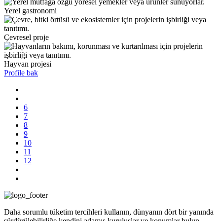
Yerel gastronomi
Çevresel proje
Hayvan projesi
Profile bak
6
7
8
9
10
11
12
Daha sorumlu tüketim tercihleri kullanın, dünyanın dört bir yanında
sürdürülebilirliğe kendini adamış kuruluşlar ve konumlar bulun.