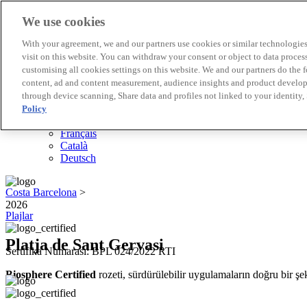
We use cookies
Biosphere Destinasyonları
With your agreement, we and our partners use cookies or similar technologies 
Biosphere Şirketlerini
visit on this website. You can withdraw your consent or object to data proces
Değerlendirmeyi nasıl yapıyoruz
customising all cookies settings on this website. We and our partners do the 
Biz kimiz
content, ad and content measurement, audience insights and product developm
TR
through device scanning, Share data and profiles not linked to your identity,
English
Español
Policy
Português
Français
Català
Deutsch
Costa Barcelona
>
2026
Plajlar
Platja de Sant Gervasi
Sertifika Numarası: BPL 024/2022 RTI
Biosphere Certified
rozeti, sürdürülebilir uygulamaların doğru bir şek