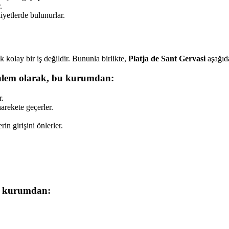
.
iyetlerde bulunurlar.
kolay bir iş değildir. Bununla birlikte,
Platja de Sant Gervasi
aşağıda
 önlem olarak, bu kurumdan:
r.
harekete geçerler.
in girişini önlerler.
bu kurumdan: