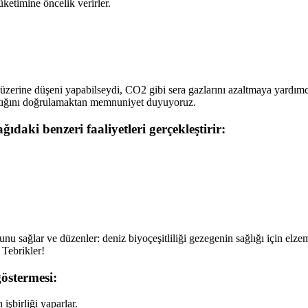
üketimine öncelik verirler.
erine düşeni yapabilseydi, CO2 gibi sera gazlarını azaltmaya yardımcı ol
tığını doğrulamaktan memnuniyet duyuyoruz.
ğıdaki benzeri faaliyetleri gerçekleştirir:
sağlar ve düzenler: deniz biyoçeşitliliği gezegenin sağlığı için elze
 Tebrikler!
östermesi:
işbirliği yaparlar.