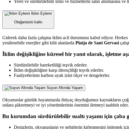
Yerel ve sürdürülebilir ürün ve hizmetlerin satın alınmasına ve t
İklim Eylemi
Olağanüstü katkı
Giderek daha fazla çalışma iklim acil durumunu kabul ediyor. Herkes üz
yenilenebilir enerjiler gibi kilit alanlarda
Platja de Sant Gervasi
çalış
İklim değişikliğine küresel bir yanıt olarak, işletme aşa
Sürdürülebilir hareketliliği teşvik ederler.
İklim değişikliğine karşı dirençliliği teşvik ederler.
Faaliyetlerinin karbon ayak izini ölçer ve dengelerler.
Suyun Altında Yaşam
Okyanuslar günlük hayatımızda ihtiyaç duyduğumuz kaynakların çoğunu 
onlara şükretmeyi ve iyi yönetimlerinin önemini iletmeyi taahhüt eder.
Bu kurumdan sürdürülebilir sualtı yaşamı için çaba g
Denizlerin, okyanusların ve nehirlerin kirlenmesini önlemek için 