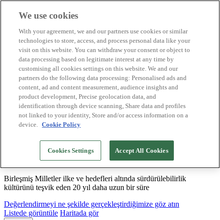
We use cookies
Biosphere Destinasyonları
With your agreement, we and our partners use cookies or similar
Biosphere Şirketlerini
technologies to store, access, and process personal data like your
Değerlendirmeyi nasıl yapıyoruz
visit on this website. You can withdraw your consent or object to
Biz kimiz
data processing based on legitimate interest at any time by
TR
customising all cookies settings on this website. We and our
English
Español
partners do the following data processing: Personalised ads and
Português
content, ad and content measurement, audience insights and
Français
product development, Precise geolocation data, and
Català
identification through device scanning, Share data and profiles
Deutsch
not linked to your identity, Store and/or access information on a
device.
Cookie Policy
Sürdürülebilir modeller oluşturuyor ve iyi
Cookies Settings
Accept All Cookies
uygulamaları tasdikliyoruz
Birleşmiş Milletler ilke ve hedefleri altında sürdürülebilirlik
kültürünü teşvik eden 20 yıl daha uzun bir süre
Değerlendirmeyi ne şekilde gerçekleştirdiğimize göz atın
Listede görüntüle
Haritada gör