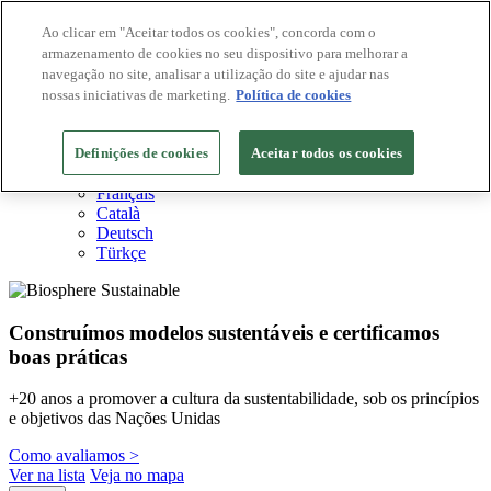
Ao clicar em "Aceitar todos os cookies", concorda com o
armazenamento de cookies no seu dispositivo para melhorar a
Destinos Biosphere
navegação no site, analisar a utilização do site e ajudar nas
Empresas Biosphere
Como avaliamos
nossas iniciativas de marketing.
Política de cookies
Sobre nós
PT
Definições de cookies
English
Aceitar todos os cookies
Español
Français
Català
Deutsch
Türkçe
Construímos modelos sustentáveis ​​e certificamos
boas práticas
+20 anos a promover a cultura da sustentabilidade, sob os princípios
e objetivos das Nações Unidas
Como avaliamos >
Ver na lista
Veja no mapa