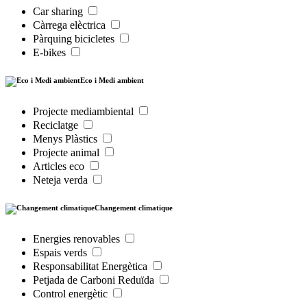
Car sharing
Càrrega elèctrica
Pàrquing bicicletes
E-bikes
Eco i Medi ambient
Projecte mediambiental
Reciclatge
Menys Plàstics
Projecte animal
Articles eco
Neteja verda
Changement climatique
Energies renovables
Espais verds
Responsabilitat Energètica
Petjada de Carboni Reduïda
Control energètic