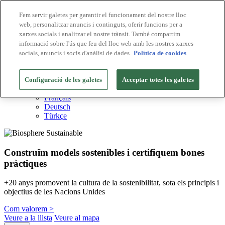
Fem servir galetes per garantir el funcionament del nostre lloc
web, personalitzar anuncis i continguts, oferir funcions per a
Destinacions Biosphere
xarxes socials i analitzar el nostre trànsit. També compartim
Empreses Biosphere
Com valorem
informació sobre l'ús que feu del lloc web amb les nostres xarxes
Sobre nosaltres
socials, anuncis i socis d'anàlisi de dades.
Política de cookies
CA
English
Español
Configuració de les galetes
Acceptar totes les galetes
Português
Français
Deutsch
Türkçe
Construïm models sostenibles i certifiquem bones
pràctiques
+20 anys promovent la cultura de la sostenibilitat, sota els principis i
objectius de les Nacions Unides
Com valorem >
Veure a la llista
Veure al mapa