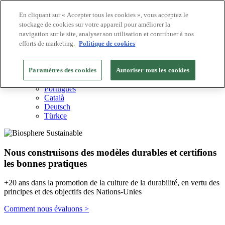
En cliquant sur « Accepter tous les cookies », vous acceptez le
stockage de cookies sur votre appareil pour améliorer la
Destinations Biosphere
navigation sur le site, analyser son utilisation et contribuer à nos
Entreprises Biosphere
Comment nous valorisons
efforts de marketing.
Politique de cookies
À propos de nous
FR
Paramètres des cookies
English
Autoriser tous les cookies
Español
Português
Català
Deutsch
Türkçe
Nous construisons des modèles durables et certifions
les bonnes pratiques
+20 ans dans la promotion de la culture de la durabilité, en vertu des
principes et des objectifs des Nations-Unies
Comment nous évaluons >