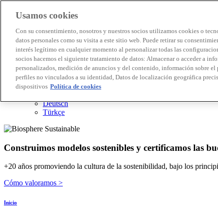
Usamos cookies
Destinos Biosphere
Con su consentimiento, nosotros y nuestros socios utilizamos cookies o tecno
Empresas Biosphere
datos personales como su visita a este sitio web. Puede retirar su consentimi
Cómo valoramos
interés legítimo en cualquier momento al personalizar todas las configuracion
Quienes somos
socios hacemos el siguiente tratamiento de datos: Almacenar o acceder a inf
ES
personalizados, medición de anuncios y del contenido, información sobre el 
English
Português
perfiles no vinculados a su identidad, Datos de localización geográfica precis
Français
dispositivos
Política de cookies
Català
Deutsch
Türkçe
Construimos modelos sostenibles y certificamos las bu
+20 años promoviendo la cultura de la sostenibilidad, bajo los princi
Cómo valoramos >
Inicio