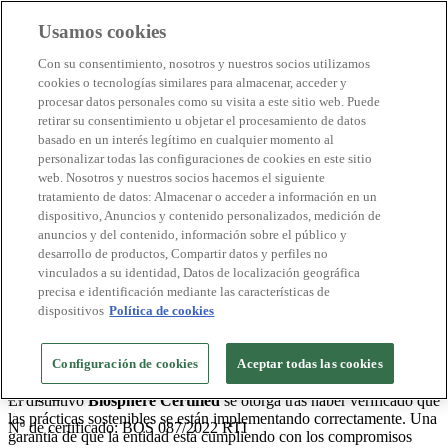
Usamos cookies
Destinos Biosphere
Con su consentimiento, nosotros y nuestros socios utilizamos
Empresas Biosphere
cookies o tecnologías similares para almacenar, acceder y
Cómo valoramos
procesar datos personales como su visita a este sitio web. Puede
Quienes somos
retirar su consentimiento u objetar el procesamiento de datos
ES
basado en un interés legítimo en cualquier momento al
English
Português
personalizar todas las configuraciones de cookies en este sitio
Français
web. Nosotros y nuestros socios hacemos el siguiente
Català
tratamiento de datos: Almacenar o acceder a información en un
Deutsch
dispositivo, Anuncios y contenido personalizados, medición de
Türkçe
anuncios y del contenido, información sobre el público y
desarrollo de productos, Compartir datos y perfiles no
vinculados a su identidad, Datos de localización geográfica
Otros Servicios
precisa e identificación mediante las características de
2026
dispositivos
Política de cookies
Amics de La Rambla
Configuración de cookies
Aceptar todas las cookies
Nº de certificado: BOS 087/2022 RTI
El distintivo
Biosphere Certified
se otorga tras haber verificado que
las prácticas sostenibles se están implementando correctamente. Una
Nº de certificado: BOS 087/2022 RTI
garantía de que la entidad está cumpliendo con los compromisos