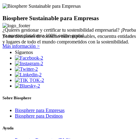
Biosphere Sustainable para Empresas
¿Quieres gestionar y certificar tu sostenibilidad empresarial? ¡Prueba
ya nuestra plataforma 100% online gratis!
Toma decisiones de consumo más responsables, encuentra entidades
y lugares de todo el mundo comprometidos con la sostenibilidad.
Más información >
Síguenos
Sobre Biosphere
Biosphere para Empresas
Biosphere para Destinos
Ayuda