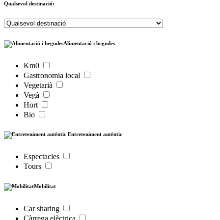
Qualsevol destinació:
Alimentació i begudes
Km0
Gastronomia local
Vegetarià
Vegà
Hort
Bio
Entreteniment autèntic
Espectacles
Tours
Mobilitat
Car sharing
Càrrega elèctrica