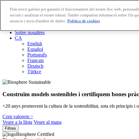
Fem servir galetes per garantir el funcionament del nostre lloc web, personalit
socials i analitzar el nostre trànsit. També compartim informació sobre l'ús qu
Destinacions Biosphere
anuncis i socis d'anàlisi de dades.
Empreses Biosphere
Política de cookies
Com valorem
Sobre nosaltres
CA
English
Español
Português
Français
Deutsch
Türkçe
Construïm models sostenibles i certifiquem bones pràc
+20 anys promovent la cultura de la sostenibilitat, sota els principis i
Com valorem >
Veure a la llista
Veure al mapa
Filtres
Biosphere Certified