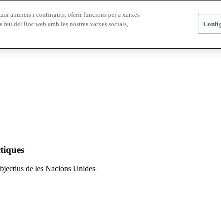
zar anuncis i continguts, oferir funcions per a xarxes
e feu del lloc web amb les nostres xarxes socials,
Config
tiques
 objectius de les Nacions Unides