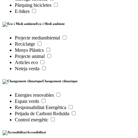
Pàrquing bicicletes
E-bikes
Eco i Medi ambient
Projecte mediambiental
Reciclatge
Menys Plàstics
Projecte animal
Articles eco
Neteja verda
Changement climatique
Energies renovables
Espais verds
Responsabilitat Energètica
Petjada de Carboni Reduïda
Control energètic
Accessibilitat