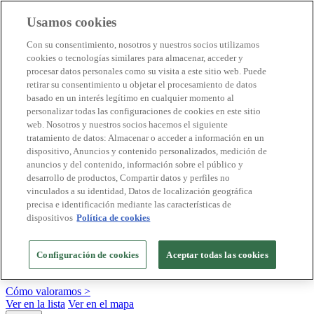
Usamos cookies
Destinos Biosphere
Con su consentimiento, nosotros y nuestros socios utilizamos
Empresas Biosphere
cookies o tecnologías similares para almacenar, acceder y
Cómo valoramos
procesar datos personales como su visita a este sitio web. Puede
Quienes somos
retirar su consentimiento u objetar el procesamiento de datos
ES
basado en un interés legítimo en cualquier momento al
English
Português
personalizar todas las configuraciones de cookies en este sitio
Français
web. Nosotros y nuestros socios hacemos el siguiente
Català
tratamiento de datos: Almacenar o acceder a información en un
Deutsch
dispositivo, Anuncios y contenido personalizados, medición de
Türkçe
anuncios y del contenido, información sobre el público y
desarrollo de productos, Compartir datos y perfiles no
vinculados a su identidad, Datos de localización geográfica
precisa e identificación mediante las características de
Construimos modelos sostenibles y certificamos las
dispositivos
Política de cookies
buenas prácticas
+20 años promoviendo la cultura de la sostenibilidad, bajo los
Configuración de cookies
Aceptar todas las cookies
principios y objetivos de Naciones Unidas
Cómo valoramos >
Ver en la lista
Ver en el mapa