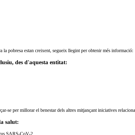
ra la pobresa estan creixent, segueix llegint per obtenir més informació:
siu, des d'aquesta entitat:
rçar-se per millorar el benestar dels altres mitjançant iniciatives relac
a salut:
avirus SARS-CoV-2