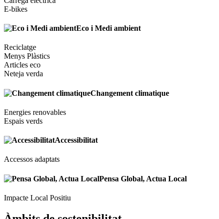
Càrrega elèctrica
E-bikes
Eco i Medi ambient
Reciclatge
Menys Plàstics
Articles eco
Neteja verda
Changement climatique
Energies renovables
Espais verds
Accessibilitat
Accessos adaptats
Pensa Global, Actua Local
Impacte Local Positiu
Àmbits de sostenibilitat