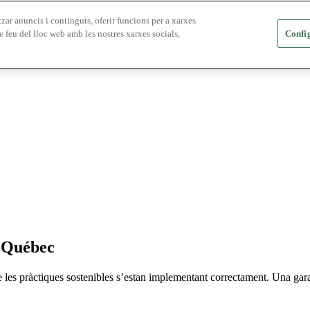
zar anuncis i continguts, oferir funcions per a xarxes
e feu del lloc web amb les nostres xarxes socials,
Config
x-Québec
e les pràctiques sostenibles s’estan implementant correctament. Una gara