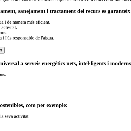
trament, sanejament i tractament del recurs es garantei
a i de manera més eficient.
activitat.
ions.
 i l'ús responsable de l'aigua.
nt
versal a serveis energètics nets, intel·ligents i moderns
ons.
ostenibles, com per exemple:
 seva activitat.