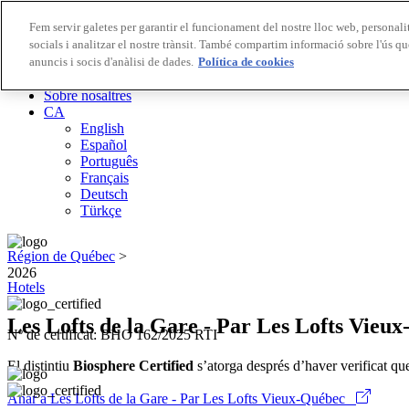
Fem servir galetes per garantir el funcionament del nostre lloc web, personalit
socials i analitzar el nostre trànsit. També compartim informació sobre l'ús qu
Destinacions Biosphere
anuncis i socis d'anàlisi de dades.
Empreses Biosphere
Política de cookies
Com valorem
Sobre nosaltres
CA
English
Español
Português
Français
Deutsch
Türkçe
Région de Québec
>
2026
Hotels
Les Lofts de la Gare - Par Les Lofts Vieu
Nº de certificat: BHO 162/2025 RTI
El distintiu
Biosphere Certified
s’atorga després d’haver verificat qu
Anar a Les Lofts de la Gare - Par Les Lofts Vieux-Québec