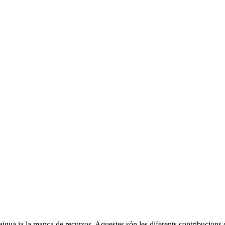
 l'aigua ia la manca de recursos. Aquestes són les diferents contribucions