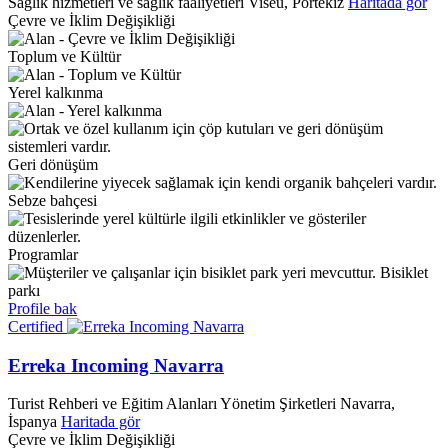
Sağlık hizmetleri ve sağlık faaliyetleri
Viseu, Portekiz
Haritada gör
Çevre ve İklim Değişikliği
Toplum ve Kültür
Yerel kalkınma
Geri dönüşüm
Sebze bahçesi
Programlar
Bisiklet
parkı
Profile bak
Certified
Erreka Incoming Navarra
Turist Rehberi ve Eğitim Alanları Yönetim Şirketleri
Navarra,
İspanya
Haritada gör
Çevre ve İklim Değişikliği