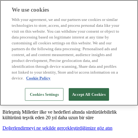
We use cookies
Biosphere Destinasyonları
With your agreement, we and our partners use cookies or similar
Biosphere Şirketlerini
technologies to store, access, and process personal data like your
Değerlendirmeyi nasıl yapıyoruz
visit on this website. You can withdraw your consent or object to
Biz kimiz
data processing based on legitimate interest at any time by
TR
customising all cookies settings on this website. We and our
English
Español
partners do the following data processing: Personalised ads and
Português
content, ad and content measurement, audience insights and
Français
product development, Precise geolocation data, and
Català
identification through device scanning, Share data and profiles
Deutsch
not linked to your identity, Store and/or access information on a
device.
Cookie Policy
Sürdürülebilir modeller oluşturuyor ve iyi
Cookies Settings
Accept All Cookies
uygulamaları tasdikliyoruz
Birleşmiş Milletler ilke ve hedefleri altında sürdürülebilirlik
kültürünü teşvik eden 20 yıl daha uzun bir süre
Değerlendirmeyi ne şekilde gerçekleştirdiğimize göz atın