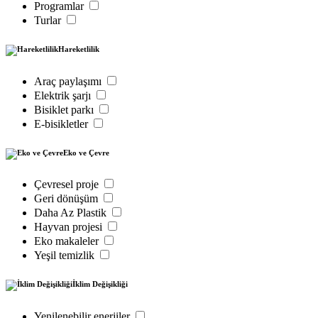
Programlar
Turlar
Hareketlilik
Araç paylaşımı
Elektrik şarjı
Bisiklet parkı
E-bisikletler
Eko ve Çevre
Çevresel proje
Geri dönüşüm
Daha Az Plastik
Hayvan projesi
Eko makaleler
Yeşil temizlik
İklim Değişikliği
Yenilenebilir enerjiler