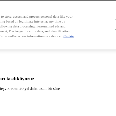
to store, access, and process personal data like your
sing based on legitimate interest at any time by
following data processing: Personalised ads and
ent, Precise geolocation data, and identification
 Store and/or access information on a device.
Cookie
rı tasdikliyoruz
ü teşvik eden 20 yıl daha uzun bir süre