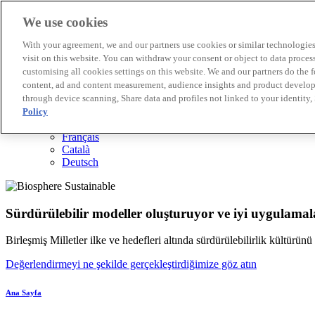
We use cookies
Biosphere Destinasyonları
With your agreement, we and our partners use cookies or similar technologies 
Biosphere Şirketlerini
visit on this website. You can withdraw your consent or object to data proces
Değerlendirmeyi nasıl yapıyoruz
customising all cookies settings on this website. We and our partners do the 
Biz kimiz
content, ad and content measurement, audience insights and product developm
TR
through device scanning, Share data and profiles not linked to your identity,
English
Español
Policy
Português
Français
Català
Deutsch
Sürdürülebilir modeller oluşturuyor ve iyi uygulamala
Birleşmiş Milletler ilke ve hedefleri altında sürdürülebilirlik kültürün
Değerlendirmeyi ne şekilde gerçekleştirdiğimize göz atın
Ana Sayfa