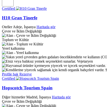
Certified
H10 Gran Tinerfe
Oteller
Adeje, İspanya
Haritada gör
Çevre ve İklim Değişikliği
Toplum ve Kültür
Yerel kalkınma
Vejetaryen
S
Profile bak
Rezerve
Certified
Hopscotch Tourism Spain
Diğer hizmetler
Madrid, İspanya
Haritada gör
Çevre ve İklim Değişikliği