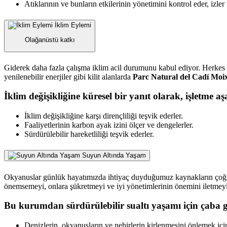
Atıklarının ve bunların etkilerinin yönetimini kontrol eder, izler 
İklim Eylemi
Olağanüstü katkı
Giderek daha fazla çalışma iklim acil durumunu kabul ediyor. Herkes üz
yenilenebilir enerjiler gibi kilit alanlarda
Parc Natural del Cadí Moi
İklim değişikliğine küresel bir yanıt olarak, işletme aşa
İklim değişikliğine karşı dirençliliği teşvik ederler.
Faaliyetlerinin karbon ayak izini ölçer ve dengelerler.
Sürdürülebilir hareketliliği teşvik ederler.
Suyun Altında Yaşam
Okyanuslar günlük hayatımızda ihtiyaç duyduğumuz kaynakların çoğunu 
önemsemeyi, onlara şükretmeyi ve iyi yönetimlerinin önemini iletmeyi 
Bu kurumdan sürdürülebilir sualtı yaşamı için çaba g
Denizlerin, okyanusların ve nehirlerin kirlenmesini önlemek için 