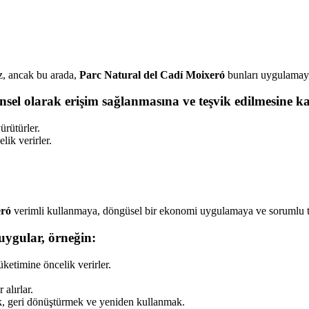
z, ancak bu arada,
Parc Natural del Cadí Moixeró
bunları uygulamaya 
vrensel olarak erişim sağlanmasına ve teşvik edilmesine
rütürler.
lik verirler.
eró
verimli kullanmaya, döngüsel bir ekonomi uygulamaya ve sorumlu tü
uygular, örneğin:
üketimine öncelik verirler.
 alırlar.
mak, geri dönüştürmek ve yeniden kullanmak.