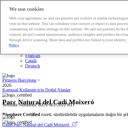
We use cookies
Biosphere Destinasyonları
With your agreement, we and our partners use cookies or similar technologies 
Biosphere Şirketlerini
visit on this website. You can withdraw your consent or object to data proces
Değerlendirmeyi nasıl yapıyoruz
customising all cookies settings on this website. We and our partners do the 
Biz kimiz
content, ad and content measurement, audience insights and product developm
TR
through device scanning, Share data and profiles not linked to your identity,
English
Español
Policy
Português
Français
Català
Deutsch
Pirineos Barcelona
>
2026
Kamusal Kullanım için Doğal Alanlar
Parc Natural del Cadí Moixeró
Sertifika Numarası: BEN 001/2022 RTI
Biosphere Certified
rozeti, sürdürülebilir uygulamaların doğru bir şek
Gidin Parc Natural del Cadí Moixeró