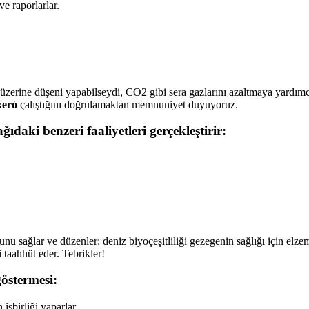
ve raporlarlar.
erine düşeni yapabilseydi, CO2 gibi sera gazlarını azaltmaya yardımcı ol
xeró
çalıştığını doğrulamaktan memnuniyet duyuyoruz.
ğıdaki benzeri faaliyetleri gerçekleştirir:
sağlar ve düzenler: deniz biyoçeşitliliği gezegenin sağlığı için elze
taahhüt eder. Tebrikler!
östermesi:
işbirliği yaparlar.