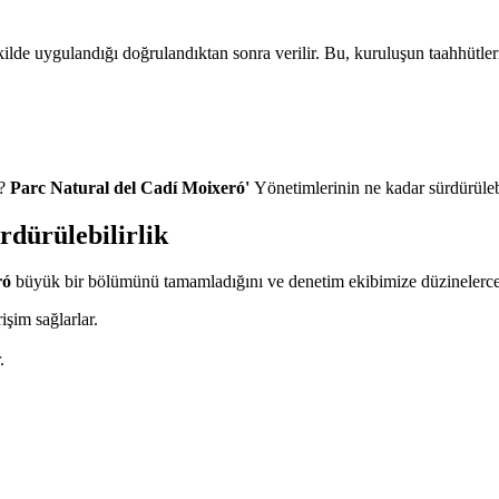
ilde uygulandığı doğrulandıktan sonra verilir. Bu, kuruluşun taahhütlerin
z?
Parc Natural del Cadí Moixeró'
Yönetimlerinin ne kadar sürdürül
rdürülebilirlik
ró
büyük bir bölümünü tamamladığını ve denetim ekibimize düzinelerce en
işim sağlarlar.
.