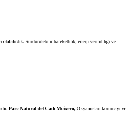
abilirdik. Sürdürülebilir hareketlilik, enerji verimliliği ve
mdir.
Parc Natural del Cadí Moixeró,
Okyanusları korumayı ve