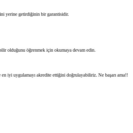
i yerine getirdiğinin bir garantisidir.
ebilir olduğunu öğrenmek için okumaya devam edin.
 iyi uygulamayı akredite ettiğini doğrulayabiliriz. Ne başarı ama!!