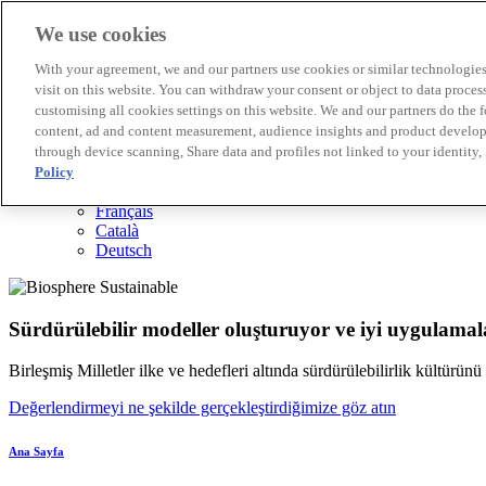
We use cookies
Biosphere Destinasyonları
With your agreement, we and our partners use cookies or similar technologies 
Biosphere Şirketlerini
visit on this website. You can withdraw your consent or object to data proces
Değerlendirmeyi nasıl yapıyoruz
customising all cookies settings on this website. We and our partners do the 
Biz kimiz
content, ad and content measurement, audience insights and product developm
TR
through device scanning, Share data and profiles not linked to your identity,
English
Español
Policy
Português
Français
Català
Deutsch
Sürdürülebilir modeller oluşturuyor ve iyi uygulamala
Birleşmiş Milletler ilke ve hedefleri altında sürdürülebilirlik kültürün
Değerlendirmeyi ne şekilde gerçekleştirdiğimize göz atın
Ana Sayfa