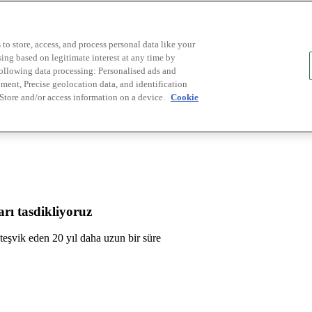
to store, access, and process personal data like your
sing based on legitimate interest at any time by
following data processing: Personalised ads and
ent, Precise geolocation data, and identification
 Store and/or access information on a device.
Cookie
rı tasdikliyoruz
ü teşvik eden 20 yıl daha uzun bir süre