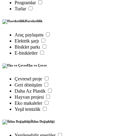
Programlar
Turlar
Hareketlilik
Araç paylaşımı
Elektrik şarjı
Bisiklet parkı
E-bisikletler
Eko ve Çevre
Çevresel proje
Geri dönüşüm
Daha Az Plastik
Hayvan projesi
Eko makaleler
Yeşil temizlik
İklim Değişikliği
Yenilenebilir enerjiler