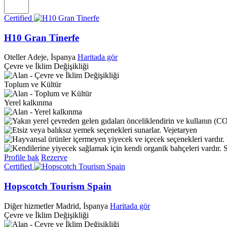
Certified
H10 Gran Tinerfe
Oteller
Adeje, İspanya
Haritada gör
Çevre ve İklim Değişikliği
Toplum ve Kültür
Yerel kalkınma
Vejetaryen
S
Profile bak
Rezerve
Certified
Hopscotch Tourism Spain
Diğer hizmetler
Madrid, İspanya
Haritada gör
Çevre ve İklim Değişikliği