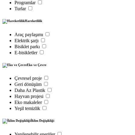
Programlar
Turlar
Hareketlilik
Araç paylaşımı
Elektrik şarjı
Bisiklet parkı
E-bisikletler
Eko ve Çevre
Çevresel proje
Geri dönüşüm
Daha Az Plastik
Hayvan projesi
Eko makaleler
Yeşil temizlik
İklim Değişikliği
Yenilenebilir enerjiler