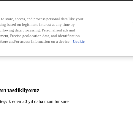
to store, access, and process personal data like your
sing based on legitimate interest at any time by
following data processing: Personalised ads and
ent, Precise geolocation data, and identification
 Store and/or access information on a device.
Cookie
rı tasdikliyoruz
ü teşvik eden 20 yıl daha uzun bir süre