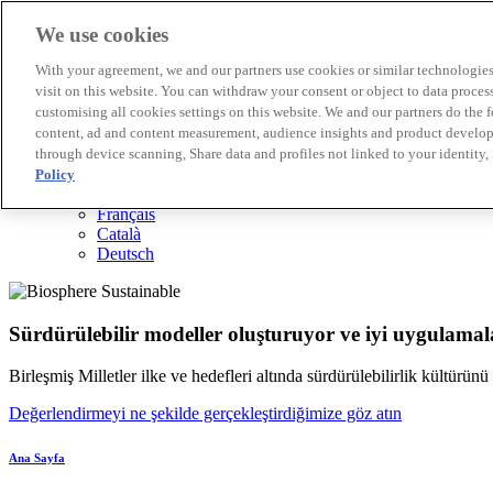
We use cookies
Biosphere Destinasyonları
With your agreement, we and our partners use cookies or similar technologies 
Biosphere Şirketlerini
visit on this website. You can withdraw your consent or object to data proces
Değerlendirmeyi nasıl yapıyoruz
customising all cookies settings on this website. We and our partners do the 
Biz kimiz
content, ad and content measurement, audience insights and product developm
TR
through device scanning, Share data and profiles not linked to your identity,
English
Español
Policy
Português
Français
Català
Deutsch
Sürdürülebilir modeller oluşturuyor ve iyi uygulamala
Birleşmiş Milletler ilke ve hedefleri altında sürdürülebilirlik kültürün
Değerlendirmeyi ne şekilde gerçekleştirdiğimize göz atın
Ana Sayfa