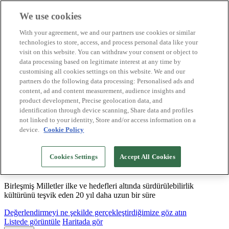
We use cookies
Biosphere Destinasyonları
With your agreement, we and our partners use cookies or similar
Biosphere Şirketlerini
technologies to store, access, and process personal data like your
Değerlendirmeyi nasıl yapıyoruz
visit on this website. You can withdraw your consent or object to
Biz kimiz
data processing based on legitimate interest at any time by
TR
customising all cookies settings on this website. We and our
English
Español
partners do the following data processing: Personalised ads and
Português
content, ad and content measurement, audience insights and
Français
product development, Precise geolocation data, and
Català
identification through device scanning, Share data and profiles
Deutsch
not linked to your identity, Store and/or access information on a
device.
Cookie Policy
Sürdürülebilir modeller oluşturuyor ve iyi
Cookies Settings
Accept All Cookies
uygulamaları tasdikliyoruz
Birleşmiş Milletler ilke ve hedefleri altında sürdürülebilirlik
kültürünü teşvik eden 20 yıl daha uzun bir süre
Değerlendirmeyi ne şekilde gerçekleştirdiğimize göz atın
Listede görüntüle
Haritada gör