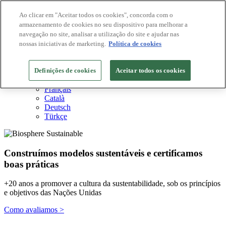
Ao clicar em "Aceitar todos os cookies", concorda com o
armazenamento de cookies no seu dispositivo para melhorar a
Destinos Biosphere
navegação no site, analisar a utilização do site e ajudar nas
Empresas Biosphere
Como avaliamos
nossas iniciativas de marketing.
Política de cookies
Sobre nós
PT
Definições de cookies
English
Aceitar todos os cookies
Español
Français
Català
Deutsch
Türkçe
Construímos modelos sustentáveis ​​e certificamos
boas práticas
+20 anos a promover a cultura da sustentabilidade, sob os princípios
e objetivos das Nações Unidas
Como avaliamos >