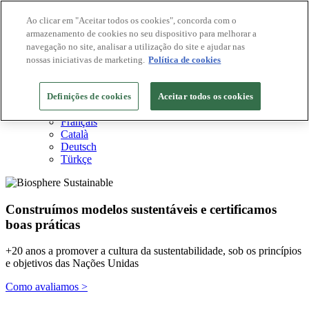
Ao clicar em "Aceitar todos os cookies", concorda com o
armazenamento de cookies no seu dispositivo para melhorar a
Destinos Biosphere
navegação no site, analisar a utilização do site e ajudar nas
Empresas Biosphere
Como avaliamos
nossas iniciativas de marketing.
Política de cookies
Sobre nós
PT
Definições de cookies
English
Aceitar todos os cookies
Español
Français
Català
Deutsch
Türkçe
Construímos modelos sustentáveis ​​e certificamos
boas práticas
+20 anos a promover a cultura da sustentabilidade, sob os princípios
e objetivos das Nações Unidas
Como avaliamos >