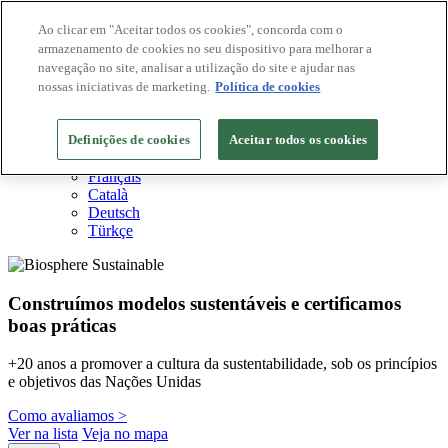
Ao clicar em "Aceitar todos os cookies", concorda com o
armazenamento de cookies no seu dispositivo para melhorar a
Destinos Biosphere
navegação no site, analisar a utilização do site e ajudar nas
Empresas Biosphere
Como avaliamos
nossas iniciativas de marketing.
Política de cookies
Sobre nós
PT
Definições de cookies
English
Aceitar todos os cookies
Español
Français
Català
Deutsch
Türkçe
Construímos modelos sustentáveis ​​e certificamos
boas práticas
+20 anos a promover a cultura da sustentabilidade, sob os princípios
e objetivos das Nações Unidas
Como avaliamos >
Ver na lista
Veja no mapa