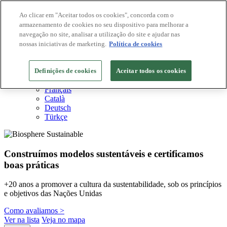
Ao clicar em "Aceitar todos os cookies", concorda com o
armazenamento de cookies no seu dispositivo para melhorar a
Destinos Biosphere
navegação no site, analisar a utilização do site e ajudar nas
Empresas Biosphere
Como avaliamos
nossas iniciativas de marketing.
Política de cookies
Sobre nós
PT
Definições de cookies
English
Aceitar todos os cookies
Español
Français
Català
Deutsch
Türkçe
Construímos modelos sustentáveis ​​e certificamos
boas práticas
+20 anos a promover a cultura da sustentabilidade, sob os princípios
e objetivos das Nações Unidas
Como avaliamos >
Ver na lista
Veja no mapa