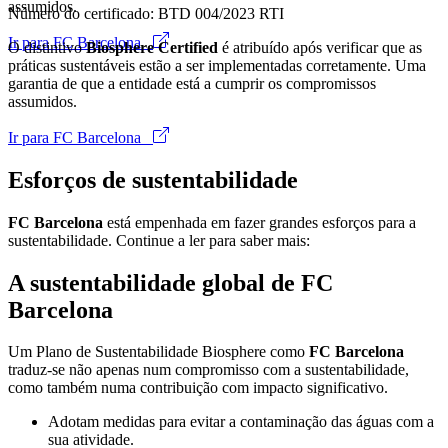
assumidos.
Número do certificado: BTD 004/2023 RTI
Ir para FC Barcelona
O distintivo
Biosphere Certified
é atribuído após verificar que as
práticas sustentáveis estão a ser implementadas corretamente. Uma
garantia de que a entidade está a cumprir os compromissos
assumidos.
Ir para FC Barcelona
Esforços de sustentabilidade
FC Barcelona
está empenhada em fazer grandes esforços para a
sustentabilidade. Continue a ler para saber mais:
A sustentabilidade global de FC
Barcelona
Um Plano de Sustentabilidade Biosphere como
FC Barcelona
traduz-se não apenas num compromisso com a sustentabilidade,
como também numa contribuição com impacto significativo.
Adotam medidas para evitar a contaminação das águas com a
sua atividade.