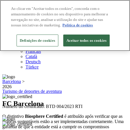
Ao clicar em "Aceitar todos os cookies", concorda com o
armazenamento de cookies no seu dispositivo para melhorar a
Destinos Biosphere
navegação no site, analisar a utilização do site e ajudar nas
Empresas Biosphere
Como avaliamos
nossas iniciativas de marketing.
Política de cookies
Sobre nós
PT
Definições de cookies
English
Aceitar todos os cookies
Español
Français
Català
Deutsch
Türkçe
Barcelona
>
2026
Turismo de deportes de aventura
FC Barcelona
Número do certificado: BTD 004/2023 RTI
O distintivo
Biosphere Certified
é atribuído após verificar que as
práticas sustentáveis estão a ser implementadas corretamente. Uma
garantia de que a entidade está a cumprir os compromissos