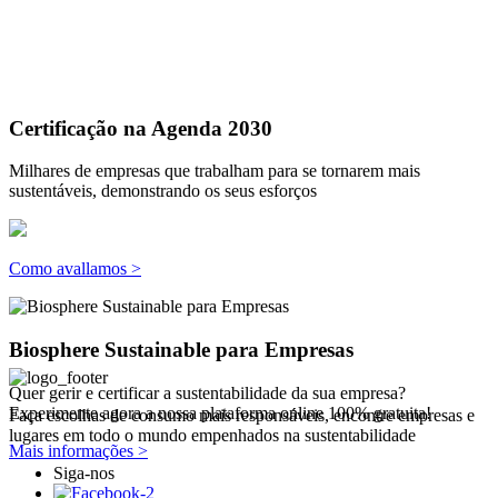
Certificação na Agenda 2030
Milhares de empresas que trabalham para se tornarem mais
sustentáveis, demonstrando os seus esforços
Como avallamos >
Biosphere Sustainable para Empresas
Quer gerir e certificar a sustentabilidade da sua empresa?
Experimente agora a nossa plataforma online 100% gratuita!
Faça escolhas de consumo mais responsáveis, encontre empresas e
lugares em todo o mundo empenhados na sustentabilidade
Mais informações >
Siga-nos