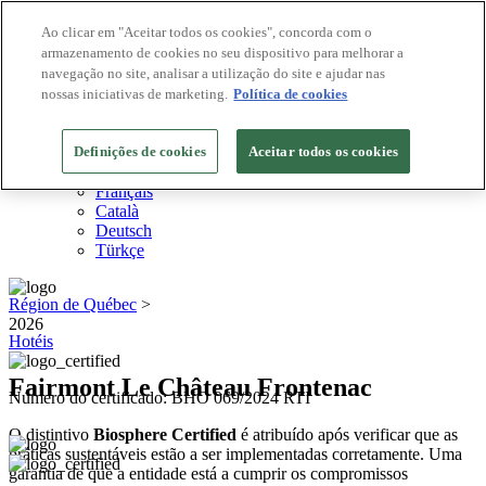
Ao clicar em "Aceitar todos os cookies", concorda com o
armazenamento de cookies no seu dispositivo para melhorar a
Destinos Biosphere
navegação no site, analisar a utilização do site e ajudar nas
Empresas Biosphere
Como avaliamos
nossas iniciativas de marketing.
Política de cookies
Sobre nós
PT
Definições de cookies
English
Aceitar todos os cookies
Español
Français
Català
Deutsch
Türkçe
Région de Québec
>
2026
Hotéis
Fairmont Le Château Frontenac
Número do certificado: BHO 069/2024 RTI
O distintivo
Biosphere Certified
é atribuído após verificar que as
práticas sustentáveis estão a ser implementadas corretamente. Uma
garantia de que a entidade está a cumprir os compromissos