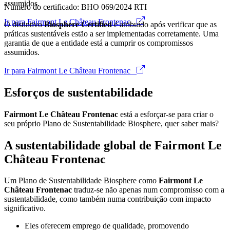
assumidos.
Número do certificado: BHO 069/2024 RTI
Ir para Fairmont Le Château Frontenac
O distintivo
Biosphere Certified
é atribuído após verificar que as
práticas sustentáveis estão a ser implementadas corretamente. Uma
garantia de que a entidade está a cumprir os compromissos
assumidos.
Ir para Fairmont Le Château Frontenac
Esforços de sustentabilidade
Fairmont Le Château Frontenac
está a esforçar-se para criar o
seu próprio Plano de Sustentabilidade Biosphere, quer saber mais?
A sustentabilidade global de Fairmont Le
Château Frontenac
Um Plano de Sustentabilidade Biosphere como
Fairmont Le
Château Frontenac
traduz-se não apenas num compromisso com a
sustentabilidade, como também numa contribuição com impacto
significativo.
Eles oferecem emprego de qualidade, promovendo