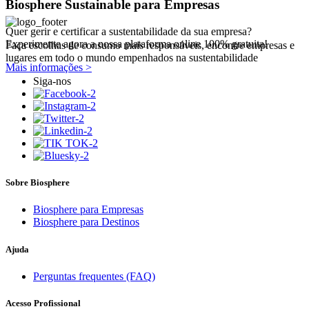
Biosphere Sustainable para Empresas
Quer gerir e certificar a sustentabilidade da sua empresa?
Experimente agora a nossa plataforma online 100% gratuita!
Faça escolhas de consumo mais responsáveis, encontre empresas e
lugares em todo o mundo empenhados na sustentabilidade
Mais informações >
Siga-nos
Sobre Biosphere
Biosphere para Empresas
Biosphere para Destinos
Ajuda
Perguntas frequentes (FAQ)
Acesso Profissional