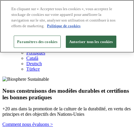
En cliquant sur « Accepter tous les cookies », vous acceptez le
stockage de cookies sur votre appareil pour améliorer la
Destinations Biosphere
navigation sur le site, analyser son utilisation et contribuer à nos
Entreprises Biosphere
Comment nous valorisons
efforts de marketing.
Politique de cookies
À propos de nous
FR
Paramètres des cookies
English
Autoriser tous les cookies
Español
Português
Català
Deutsch
Türkçe
Nous construisons des modèles durables et certifions
les bonnes pratiques
+20 ans dans la promotion de la culture de la durabilité, en vertu des
principes et des objectifs des Nations-Unies
Comment nous évaluons >