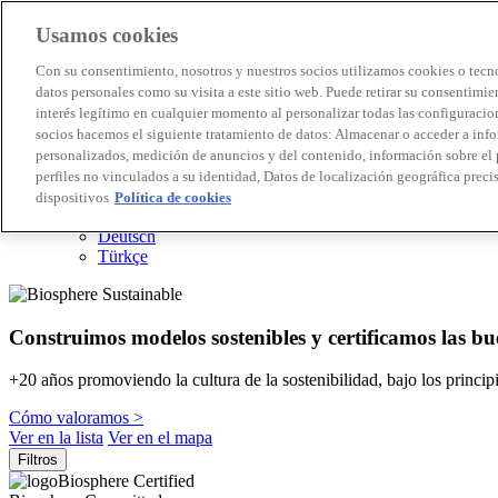
Usamos cookies
Destinos Biosphere
Con su consentimiento, nosotros y nuestros socios utilizamos cookies o tecno
Empresas Biosphere
datos personales como su visita a este sitio web. Puede retirar su consentimi
Cómo valoramos
interés legítimo en cualquier momento al personalizar todas las configuracion
Quienes somos
socios hacemos el siguiente tratamiento de datos: Almacenar o acceder a inf
ES
personalizados, medición de anuncios y del contenido, información sobre el 
English
Português
perfiles no vinculados a su identidad, Datos de localización geográfica precis
Français
dispositivos
Política de cookies
Català
Deutsch
Türkçe
Construimos modelos sostenibles y certificamos las bu
+20 años promoviendo la cultura de la sostenibilidad, bajo los princi
Cómo valoramos >
Ver en la lista
Ver en el mapa
Filtros
Biosphere Certified