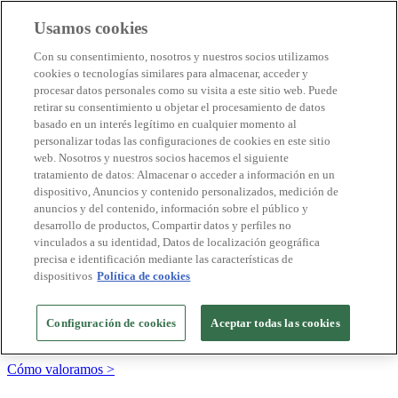
Usamos cookies
Destinos Biosphere
Con su consentimiento, nosotros y nuestros socios utilizamos
Empresas Biosphere
cookies o tecnologías similares para almacenar, acceder y
Cómo valoramos
procesar datos personales como su visita a este sitio web. Puede
Quienes somos
retirar su consentimiento u objetar el procesamiento de datos
ES
basado en un interés legítimo en cualquier momento al
English
Português
personalizar todas las configuraciones de cookies en este sitio
Français
web. Nosotros y nuestros socios hacemos el siguiente
Català
tratamiento de datos: Almacenar o acceder a información en un
Deutsch
dispositivo, Anuncios y contenido personalizados, medición de
Türkçe
anuncios y del contenido, información sobre el público y
desarrollo de productos, Compartir datos y perfiles no
vinculados a su identidad, Datos de localización geográfica
precisa e identificación mediante las características de
Construimos modelos sostenibles y certificamos las
dispositivos
Política de cookies
buenas prácticas
+20 años promoviendo la cultura de la sostenibilidad, bajo los
Configuración de cookies
Aceptar todas las cookies
principios y objetivos de Naciones Unidas
Cómo valoramos >