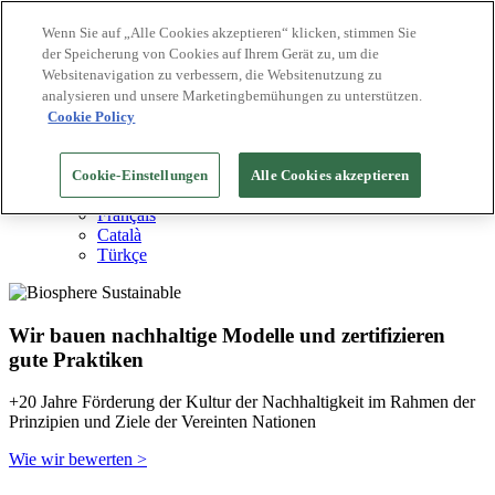
Wenn Sie auf „Alle Cookies akzeptieren“ klicken, stimmen Sie
der Speicherung von Cookies auf Ihrem Gerät zu, um die
Biosphere Reiseziele
Websitenavigation zu verbessern, die Websitenutzung zu
Biosphere Unternehmen
Wie wir bewerten
analysieren und unsere Marketingbemühungen zu unterstützen.
Über uns
Cookie Policy
DE
English
Español
Cookie-Einstellungen
Alle Cookies akzeptieren
Português
Français
Català
Türkçe
Wir bauen nachhaltige Modelle und zertifizieren
gute Praktiken
+20 Jahre Förderung der Kultur der Nachhaltigkeit im Rahmen der
Prinzipien und Ziele der Vereinten Nationen
Wie wir bewerten >