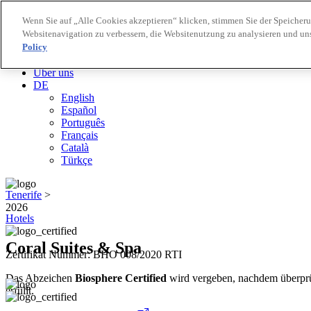
Wenn Sie auf „Alle Cookies akzeptieren“ klicken, stimmen Sie der Speicher
Websitenavigation zu verbessern, die Websitenutzung zu analysieren und u
Biosphere Reiseziele
Policy
Biosphere Unternehmen
Wie wir bewerten
Über uns
DE
English
Español
Português
Français
Català
Türkçe
Tenerife
>
2026
Hotels
Coral Suites & Spa
Zertifikat Nummer: BHO 008/2020 RTI
Das Abzeichen
Biosphere Certified
wird vergeben, nachdem überprüf
erfüllt.