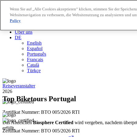
Wenn Sie auf „Alle Cookies akzeptieren“ klicken, stimmen Sie der Speicher
Websitenavigation zu verbessern, die Websitenutzung zu analysieren und u
Biosphere Reiseziele
Policy
Biosphere Unternehmen
Wie wir bewerten
Über uns
DE
English
Español
Português
Français
Català
Türkçe
Reiseveranstalter
2026
Top Biketours Portugal
Zertifikat Nummer: BTO 005/2026 RTI
Das Abzeichen
Biosphere Certified
wird vergeben, nachdem überprüf
erfüllt.
Zertifikat Nummer: BTO 005/2026 RTI