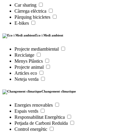
Car sharing
Càrrega elèctrica
Pàrquing bicicletes
E-bikes
Eco i Medi ambient
Projecte mediambiental
Reciclatge
Menys Plàstics
Projecte animal
Articles eco
Neteja verda
Changement climatique
Energies renovables
Espais verds
Responsabilitat Energètica
Petjada de Carboni Reduïda
Control energètic