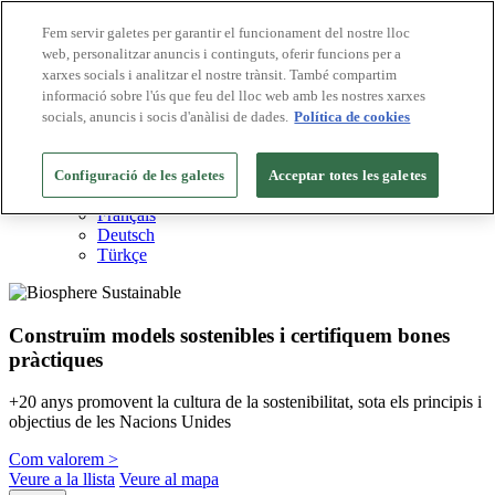
Fem servir galetes per garantir el funcionament del nostre lloc
web, personalitzar anuncis i continguts, oferir funcions per a
Destinacions Biosphere
xarxes socials i analitzar el nostre trànsit. També compartim
Empreses Biosphere
Com valorem
informació sobre l'ús que feu del lloc web amb les nostres xarxes
Sobre nosaltres
socials, anuncis i socis d'anàlisi de dades.
Política de cookies
CA
English
Español
Configuració de les galetes
Acceptar totes les galetes
Português
Français
Deutsch
Türkçe
Construïm models sostenibles i certifiquem bones
pràctiques
+20 anys promovent la cultura de la sostenibilitat, sota els principis i
objectius de les Nacions Unides
Com valorem >
Veure a la llista
Veure al mapa