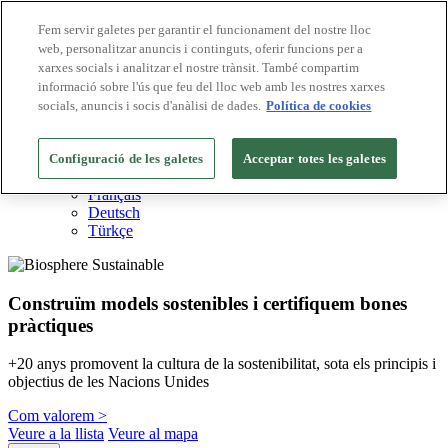
Fem servir galetes per garantir el funcionament del nostre lloc
web, personalitzar anuncis i continguts, oferir funcions per a
Destinacions Biosphere
xarxes socials i analitzar el nostre trànsit. També compartim
Empreses Biosphere
Com valorem
informació sobre l'ús que feu del lloc web amb les nostres xarxes
Sobre nosaltres
socials, anuncis i socis d'anàlisi de dades.
Política de cookies
CA
English
Español
Configuració de les galetes
Acceptar totes les galetes
Português
Français
Deutsch
Türkçe
Construïm models sostenibles i certifiquem bones
pràctiques
+20 anys promovent la cultura de la sostenibilitat, sota els principis i
objectius de les Nacions Unides
Com valorem >
Veure a la llista
Veure al mapa