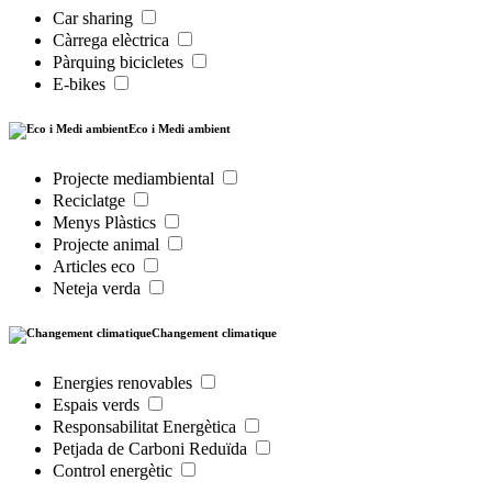
Car sharing
Càrrega elèctrica
Pàrquing bicicletes
E-bikes
Eco i Medi ambient
Projecte mediambiental
Reciclatge
Menys Plàstics
Projecte animal
Articles eco
Neteja verda
Changement climatique
Energies renovables
Espais verds
Responsabilitat Energètica
Petjada de Carboni Reduïda
Control energètic