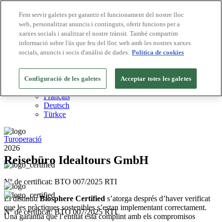
Fem servir galetes per garantir el funcionament del nostre lloc
web, personalitzar anuncis i continguts, oferir funcions per a
Destinacions Biosphere
xarxes socials i analitzar el nostre trànsit. També compartim
Empreses Biosphere
Com valorem
informació sobre l'ús que feu del lloc web amb les nostres xarxes
Sobre nosaltres
socials, anuncis i socis d'anàlisi de dades.
Política de cookies
CA
English
Español
Configuració de les galetes
Acceptar totes les galetes
Português
Français
Deutsch
Türkçe
Turoperació
2026
Reisebüro Idealtours GmbH
Nº de certificat: BTO 007/2025 RTI
El distintiu
Biosphere Certified
s’atorga després d’haver verificat
que les pràctiques sostenibles s’estan implementant correctament.
Nº de certificat: BTO 007/2025 RTI
Una garantia que l’entitat està complint amb els compromisos