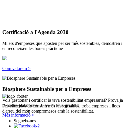
Certificació a l'Agenda 2030
Milers d'empreses que aposten per ser més sostenibles, demostren i
en reconeixen les bones pràctique
Com valorem >
Biosphere Sustainable per a Empreses
Vols gestionar i certificar la teva sostenibilitat empresarial? Prova ja
la nostra plataforma 100% en línia gratuïts!
Fes eleccions de consum més responsables, troba empreses i llocs
d'arreu del món compromesos amb la sostenibilitat.
Més informació >
Segueix-nos