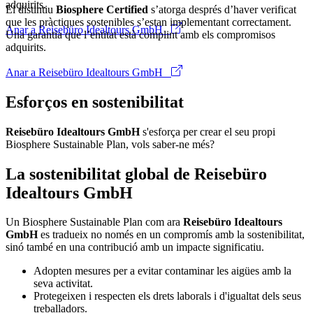
adquirits.
El distintiu
Biosphere Certified
s’atorga després d’haver verificat
que les pràctiques sostenibles s’estan implementant correctament.
Anar a Reisebüro Idealtours GmbH
Una garantia que l’entitat està complint amb els compromisos
adquirits.
Anar a Reisebüro Idealtours GmbH
Esforços en sostenibilitat
Reisebüro Idealtours GmbH
s'esforça per crear el seu propi
Biosphere Sustainable Plan, vols saber-ne més?
La sostenibilitat global de Reisebüro
Idealtours GmbH
Un Biosphere Sustainable Plan com ara
Reisebüro Idealtours
GmbH
es tradueix no només en un compromís amb la sostenibilitat,
sinó també en una contribució amb un impacte significatiu.
Adopten mesures per a evitar contaminar les aigües amb la
seva activitat.
Protegeixen i respecten els drets laborals i d'igualtat dels seus
treballadors.