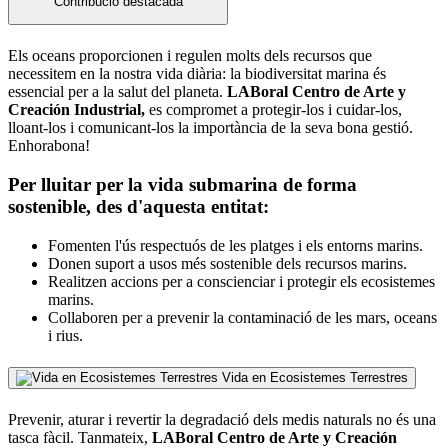
Contribució destacada
Els oceans proporcionen i regulen molts dels recursos que
necessitem en la nostra vida diària: la biodiversitat marina és
essencial per a la salut del planeta.
LABoral Centro de Arte y
Creación Industrial,
es compromet a protegir-los i cuidar-los,
lloant-los i comunicant-los la importància de la seva bona gestió.
Enhorabona!
Per lluitar per la vida submarina de forma
sostenible, des d'aquesta entitat:
Fomenten l'ús respectuós de les platges i els entorns marins.
Donen suport a usos més sostenible dels recursos marins.
Realitzen accions per a conscienciar i protegir els ecosistemes
marins.
Collaboren per a prevenir la contaminació de les mars, oceans
i rius.
Vida en Ecosistemes Terrestres
Prevenir, aturar i revertir la degradació dels medis naturals no és una
tasca fàcil. Tanmateix,
LABoral Centro de Arte y Creación