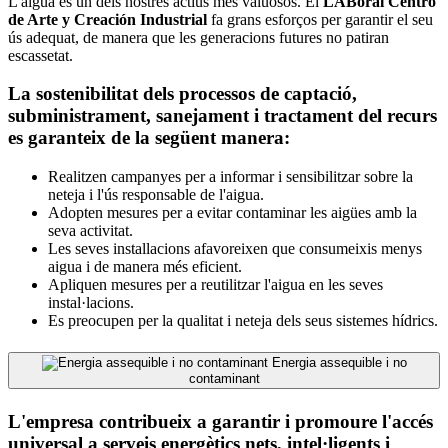
L'aigua és un dels nostres actius més valuosos. El
LABoral Centro
de Arte y Creación Industrial
fa grans esforços per garantir el seu
ús adequat, de manera que les generacions futures no patiran
escassetat.
La sostenibilitat dels processos de captació,
subministrament, sanejament i tractament del recurs
es garanteix de la següent manera:
Realitzen campanyes per a informar i sensibilitzar sobre la
neteja i l'ús responsable de l'aigua.
Adopten mesures per a evitar contaminar les aigües amb la
seva activitat.
Les seves installacions afavoreixen que consumeixis menys
aigua i de manera més eficient.
Apliquen mesures per a reutilitzar l'aigua en les seves
instal·lacions.
Es preocupen per la qualitat i neteja dels seus sistemes hídrics.
Energia assequible i no
contaminant
L'empresa contribueix a garantir i promoure l'accés
universal a serveis energètics nets, intel·ligents i