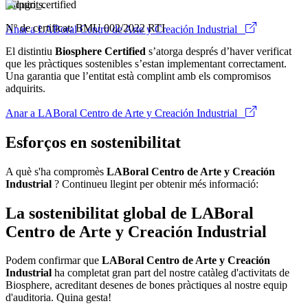
adquirits.
Nº de certificat: BMU 002/2022 RTI
Anar a LABoral Centro de Arte y Creación Industrial
El distintiu
Biosphere Certified
s’atorga després d’haver verificat
que les pràctiques sostenibles s’estan implementant correctament.
Una garantia que l’entitat està complint amb els compromisos
adquirits.
Anar a LABoral Centro de Arte y Creación Industrial
Esforços en sostenibilitat
A què s'ha compromès
LABoral Centro de Arte y Creación
Industrial
? Continueu llegint per obtenir més informació:
La sostenibilitat global de LABoral
Centro de Arte y Creación Industrial
Podem confirmar que
LABoral Centro de Arte y Creación
Industrial
ha completat gran part del nostre catàleg d'activitats de
Biosphere, acreditant desenes de bones pràctiques al nostre equip
d'auditoria. Quina gesta!