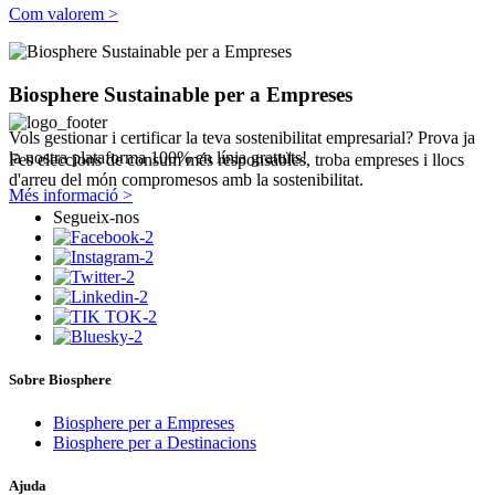
Com valorem >
Biosphere Sustainable per a Empreses
Vols gestionar i certificar la teva sostenibilitat empresarial? Prova ja
la nostra plataforma 100% en línia gratuïts!
Fes eleccions de consum més responsables, troba empreses i llocs
d'arreu del món compromesos amb la sostenibilitat.
Més informació >
Segueix-nos
Sobre Biosphere
Biosphere per a Empreses
Biosphere per a Destinacions
Ajuda