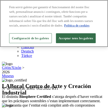
Fem servir galetes per garantir el funcionament del nostre lloc
web, personalitzar anuncis i continguts, oferir funcions per a
Destinacions Biosphere
xarxes socials i analitzar el nostre trànsit. També compartim
Empreses Biosphere
Com valorem
informació sobre l'ús que feu del lloc web amb les nostres xarxes
Sobre nosaltres
socials, anuncis i socis d'anàlisi de dades.
Política de cookies
CA
English
Español
Configuració de les galetes
Acceptar totes les galetes
Português
Français
Deutsch
Türkçe
Gijón/Xixón
>
2026
Museus
LABoral Centro de Arte y Creación
Nº de certificat: BMU 002/2022 RTI
Industrial
El distintiu
Biosphere Certified
s’atorga després d’haver verificat
que les pràctiques sostenibles s’estan implementant correctament.
Una garantia que l’entitat està complint amb els compromisos