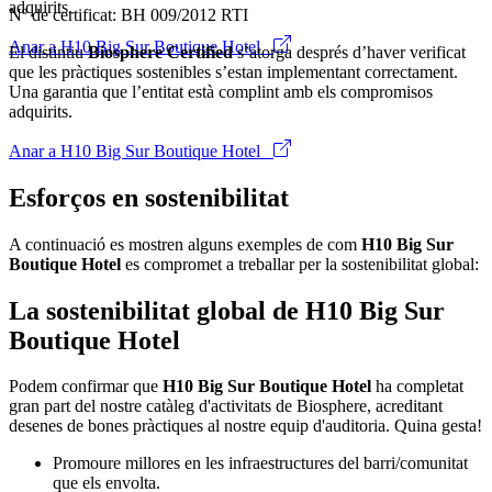
adquirits.
Nº de certificat: BH 009/2012 RTI
Anar a H10 Big Sur Boutique Hotel
El distintiu
Biosphere Certified
s’atorga després d’haver verificat
que les pràctiques sostenibles s’estan implementant correctament.
Una garantia que l’entitat està complint amb els compromisos
adquirits.
Anar a H10 Big Sur Boutique Hotel
Esforços en sostenibilitat
A continuació es mostren alguns exemples de com
H10 Big Sur
Boutique Hotel
es compromet a treballar per la sostenibilitat global:
La sostenibilitat global de H10 Big Sur
Boutique Hotel
Podem confirmar que
H10 Big Sur Boutique Hotel
ha completat
gran part del nostre catàleg d'activitats de Biosphere, acreditant
desenes de bones pràctiques al nostre equip d'auditoria. Quina gesta!
Promoure millores en les infraestructures del barri/comunitat
que els envolta.