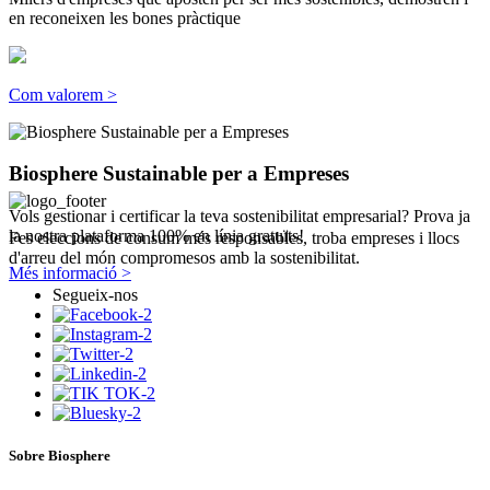
en reconeixen les bones pràctique
Com valorem >
Biosphere Sustainable per a Empreses
Vols gestionar i certificar la teva sostenibilitat empresarial? Prova ja
la nostra plataforma 100% en línia gratuïts!
Fes eleccions de consum més responsables, troba empreses i llocs
d'arreu del món compromesos amb la sostenibilitat.
Més informació >
Segueix-nos
Sobre Biosphere