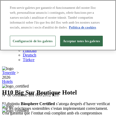
Fem servir galetes per garantir el funcionament del nostre lloc
web, personalitzar anuncis i continguts, oferir funcions per a
Destinacions Biosphere
xarxes socials i analitzar el nostre trànsit. També compartim
Empreses Biosphere
Com valorem
informació sobre l'ús que feu del lloc web amb les nostres xarxes
Sobre nosaltres
socials, anuncis i socis d'anàlisi de dades.
Política de cookies
CA
English
Español
Configuració de les galetes
Acceptar totes les galetes
Português
Français
Deutsch
Türkçe
Tenerife
>
2026
Hotels
H10 Big Sur Boutique Hotel
Nº de certificat: BH 009/2012 RTI
El distintiu
Biosphere Certified
s’atorga després d’haver verificat
que les pràctiques sostenibles s’estan implementant correctament.
Una garantia que l’entitat està complint amb els compromisos