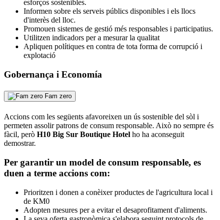
esforços sostenibles.
Informen sobre els serveis públics disponibles i els llocs
d'interès del lloc.
Promouen sistemes de gestió més responsables i participatius.
Utilitzen indicadors per a mesurar la qualitat
Apliquen polítiques en contra de tota forma de corrupció i
explotació
Gobernança i Economía
Fam zero
Accions com les següents afavoreixen un ús sostenible del sòl i
permeten assolir patrons de consum responsable. Això no sempre és
fàcil, però
H10 Big Sur Boutique Hotel
ho ha aconseguit
demostrar.
Per garantir un model de consum responsable, es
duen a terme accions com:
Prioritzen i donen a conèixer productes de l'agricultura local i
de KM0
Adopten mesures per a evitar el desaprofitament d'aliments.
La seva oferta gastronòmica s'elabora seguint protocols de