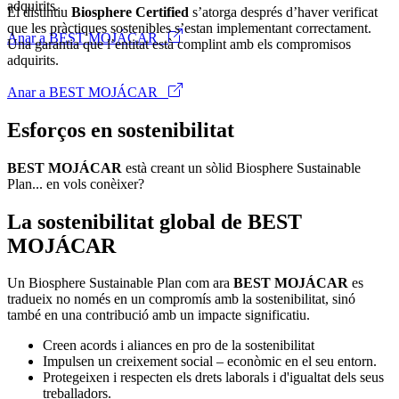
adquirits.
El distintiu
Biosphere Certified
s’atorga després d’haver verificat
que les pràctiques sostenibles s’estan implementant correctament.
Anar a BEST MOJÁCAR
Una garantia que l’entitat està complint amb els compromisos
adquirits.
Anar a BEST MOJÁCAR
Esforços en sostenibilitat
BEST MOJÁCAR
està creant un sòlid Biosphere Sustainable
Plan... en vols conèixer?
La sostenibilitat global de BEST
MOJÁCAR
Un Biosphere Sustainable Plan com ara
BEST MOJÁCAR
es
tradueix no només en un compromís amb la sostenibilitat, sinó
també en una contribució amb un impacte significatiu.
Creen acords i aliances en pro de la sostenibilitat
Impulsen un creixement social – econòmic en el seu entorn.
Protegeixen i respecten els drets laborals i d'igualtat dels seus
treballadors.