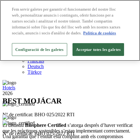
Fem servir galetes per garantir el funcionament del nostre lloc
web, personalitzar anuncis i continguts, oferir funcions per a
Destinacions Biosphere
xarxes socials i analitzar el nostre trànsit. També compartim
Empreses Biosphere
Com valorem
informació sobre l'ús que feu del lloc web amb les nostres xarxes
Sobre nosaltres
socials, anuncis i socis d'anàlisi de dades.
Política de cookies
CA
English
Español
Configuració de les galetes
Acceptar totes les galetes
Português
Français
Deutsch
Türkçe
Hotels
2026
BEST MOJÁCAR
Nº de certificat: BHO 025/2022 RTI
El distintiu
Biosphere Certified
s’atorga després d’haver verificat
que les pràctiques sostenibles s’estan implementant correctament.
Nº de certificat: BHO 025/2022 RTI
Una garantia que l’entitat està complint amb els compromisos