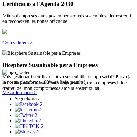
Certificació a l'Agenda 2030
Milers d'empreses que aposten per ser més sostenibles, demostren i
en reconeixen les bones pràctique
Com valorem >
Biosphere Sustainable per a Empreses
Vols gestionar i certificar la teva sostenibilitat empresarial? Prova ja
la nostra plataforma 100% en línia gratuïts!
Fes eleccions de consum més responsables, troba empreses i llocs
d'arreu del món compromesos amb la sostenibilitat.
Més informació >
Segueix-nos