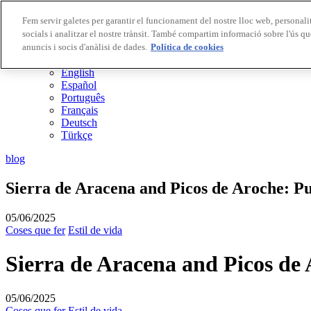
Fem servir galetes per garantir el funcionament del nostre lloc web, personalit
socials i analitzar el nostre trànsit. També compartim informació sobre l'ús qu
Destinacions Biosphere
anuncis i socis d'anàlisi de dades.
Empreses Biosphere
Política de cookies
CA
English
Español
Português
Français
Deutsch
Türkçe
blog
Sierra de Aracena and Picos de Aroche: Pu
05/06/2025
Coses que fer
Estil de vida
Sierra de Aracena and Picos de 
05/06/2025
Coses que fer
Estil de vida