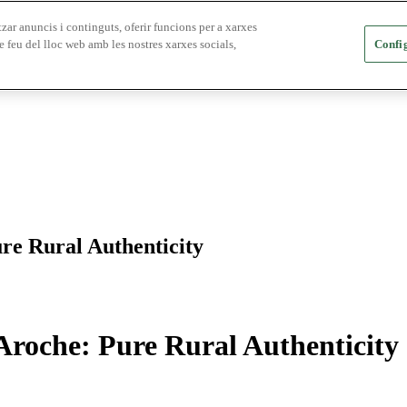
zar anuncis i continguts, oferir funcions per a xarxes
e feu del lloc web amb les nostres xarxes socials,
Config
re Rural Authenticity
Aroche: Pure Rural Authenticity