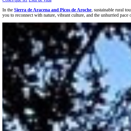
In the
Sierra de Aracena and Picos de Aroche
, sustainable rural to
you to reconnect with nature, vibrant culture, and the unhurried pace o