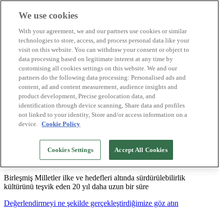
We use cookies
Biosphere Destinasyonları
With your agreement, we and our partners use cookies or similar
Biosphere Şirketlerini
technologies to store, access, and process personal data like your
Değerlendirmeyi nasıl yapıyoruz
visit on this website. You can withdraw your consent or object to
Biz kimiz
data processing based on legitimate interest at any time by
TR
customising all cookies settings on this website. We and our
English
Español
partners do the following data processing: Personalised ads and
Português
content, ad and content measurement, audience insights and
Français
product development, Precise geolocation data, and
Català
identification through device scanning, Share data and profiles
Deutsch
not linked to your identity, Store and/or access information on a
device.
Cookie Policy
Sürdürülebilir modeller oluşturuyor ve iyi
Cookies Settings
Accept All Cookies
uygulamaları tasdikliyoruz
Birleşmiş Milletler ilke ve hedefleri altında sürdürülebilirlik
kültürünü teşvik eden 20 yıl daha uzun bir süre
Değerlendirmeyi ne şekilde gerçekleştirdiğimize göz atın