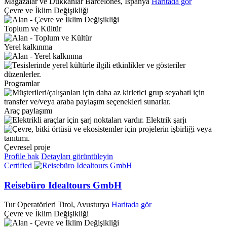
Mağazalar ve Dükkanlar
Barcelonès, İspanya
Haritada gör
Çevre ve İklim Değişikliği
Toplum ve Kültür
Yerel kalkınma
Programlar
Araç paylaşımı
Elektrik şarjı
Çevresel proje
Profile bak
Detayları görüntüleyin
Certified
Reisebüro Idealtours GmbH
Tur Operatörleri
Tirol, Avusturya
Haritada gör
Çevre ve İklim Değişikliği