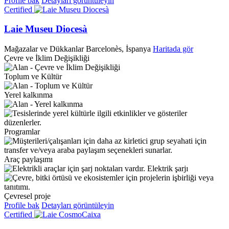
Profile bak
Detayları görüntüleyin
Certified
Laie Museu Diocesà
Mağazalar ve Dükkanlar
Barcelonès, İspanya
Haritada gör
Çevre ve İklim Değişikliği
Toplum ve Kültür
Yerel kalkınma
Programlar
Araç paylaşımı
Elektrik şarjı
Çevresel proje
Profile bak
Detayları görüntüleyin
Certified