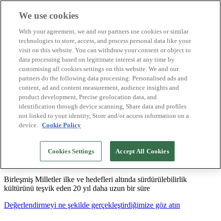
We use cookies
Biosphere Destinasyonları
With your agreement, we and our partners use cookies or similar
Biosphere Şirketlerini
technologies to store, access, and process personal data like your
Değerlendirmeyi nasıl yapıyoruz
visit on this website. You can withdraw your consent or object to
Biz kimiz
data processing based on legitimate interest at any time by
TR
customising all cookies settings on this website. We and our
English
Español
partners do the following data processing: Personalised ads and
Português
content, ad and content measurement, audience insights and
Français
product development, Precise geolocation data, and
Català
identification through device scanning, Share data and profiles
Deutsch
not linked to your identity, Store and/or access information on a
device.
Cookie Policy
Sürdürülebilir modeller oluşturuyor ve iyi
Cookies Settings
Accept All Cookies
uygulamaları tasdikliyoruz
Birleşmiş Milletler ilke ve hedefleri altında sürdürülebilirlik
kültürünü teşvik eden 20 yıl daha uzun bir süre
Değerlendirmeyi ne şekilde gerçekleştirdiğimize göz atın