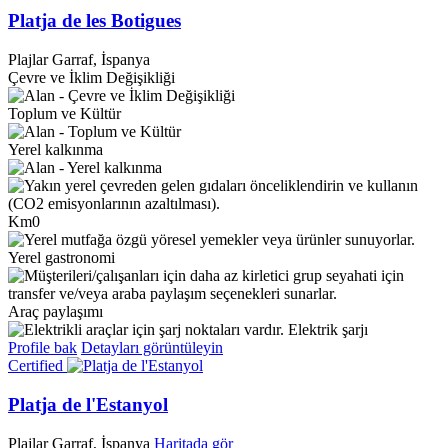
Platja de les Botigues
Plajlar
Garraf, İspanya
Çevre ve İklim Değişikliği
Toplum ve Kültür
Yerel kalkınma
Km0
Yerel gastronomi
Araç paylaşımı
Elektrik şarjı
Profile bak
Detayları görüntüleyin
Certified
Platja de l'Estanyol
Plajlar
Garraf, İspanya
Haritada gör