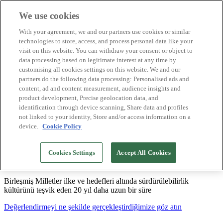
We use cookies
Biosphere Destinasyonları
With your agreement, we and our partners use cookies or similar
Biosphere Şirketlerini
technologies to store, access, and process personal data like your
Değerlendirmeyi nasıl yapıyoruz
visit on this website. You can withdraw your consent or object to
Biz kimiz
data processing based on legitimate interest at any time by
TR
customising all cookies settings on this website. We and our
English
Español
partners do the following data processing: Personalised ads and
Português
content, ad and content measurement, audience insights and
Français
product development, Precise geolocation data, and
Català
identification through device scanning, Share data and profiles
Deutsch
not linked to your identity, Store and/or access information on a
device.
Cookie Policy
Sürdürülebilir modeller oluşturuyor ve iyi
Cookies Settings
Accept All Cookies
uygulamaları tasdikliyoruz
Birleşmiş Milletler ilke ve hedefleri altında sürdürülebilirlik
kültürünü teşvik eden 20 yıl daha uzun bir süre
Değerlendirmeyi ne şekilde gerçekleştirdiğimize göz atın