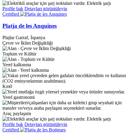
Elektrik şarjı
Profile bak
Detayları görüntüleyin
Certified
Platja de les Anquines
Plajlar
Garraf, İspanya
Çevre ve İklim Değişikliği
Toplum ve Kültür
Yerel kalkınma
Km0
Yerel gastronomi
Araç paylaşımı
Elektrik şarjı
Profile bak
Detayları görüntüleyin
Certified