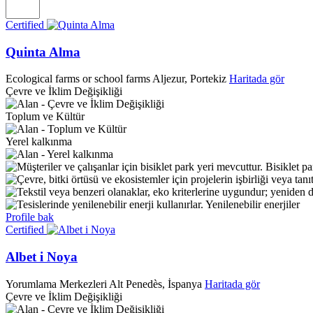
Certified
Quinta Alma
Ecological farms or school farms
Aljezur, Portekiz
Haritada gör
Çevre ve İklim Değişikliği
Toplum ve Kültür
Yerel kalkınma
Bisiklet pa
Yenilenebilir enerjiler
Profile bak
Certified
Albet i Noya
Yorumlama Merkezleri
Alt Penedès, İspanya
Haritada gör
Çevre ve İklim Değişikliği