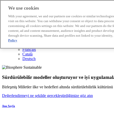
We use cookies
Biosphere Destinasyonları
With your agreement, we and our partners use cookies or similar technologies 
Biosphere Şirketlerini
visit on this website. You can withdraw your consent or object to data proces
Değerlendirmeyi nasıl yapıyoruz
customising all cookies settings on this website. We and our partners do the 
Biz kimiz
content, ad and content measurement, audience insights and product developm
TR
through device scanning, Share data and profiles not linked to your identity,
English
Español
Policy
Português
Français
Català
Deutsch
Sürdürülebilir modeller oluşturuyor ve iyi uygulamala
Birleşmiş Milletler ilke ve hedefleri altında sürdürülebilirlik kültürün
Değerlendirmeyi ne şekilde gerçekleştirdiğimize göz atın
Ana Sayfa