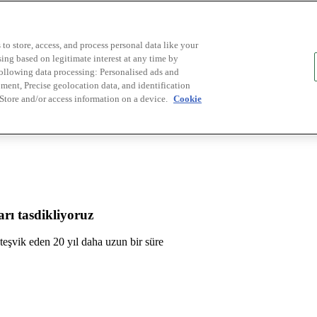
to store, access, and process personal data like your
sing based on legitimate interest at any time by
following data processing: Personalised ads and
ent, Precise geolocation data, and identification
 Store and/or access information on a device.
Cookie
rı tasdikliyoruz
ü teşvik eden 20 yıl daha uzun bir süre