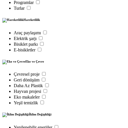
Programlar
Turlar
Hareketlilik
Araç paylaşımı
Elektrik şarjı
Bisiklet parkı
E-bisikletler
Eko ve Çevre
Çevresel proje
Geri dönüşüm
Daha Az Plastik
Hayvan projesi
Eko makaleler
Yeşil temizlik
İklim Değişikliği
Yenilenebilir enerjiler