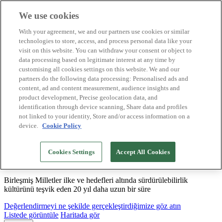
We use cookies
Biosphere Destinasyonları
With your agreement, we and our partners use cookies or similar
Biosphere Şirketlerini
technologies to store, access, and process personal data like your
Değerlendirmeyi nasıl yapıyoruz
visit on this website. You can withdraw your consent or object to
Biz kimiz
data processing based on legitimate interest at any time by
TR
customising all cookies settings on this website. We and our
English
Español
partners do the following data processing: Personalised ads and
Português
content, ad and content measurement, audience insights and
Français
product development, Precise geolocation data, and
Català
identification through device scanning, Share data and profiles
Deutsch
not linked to your identity, Store and/or access information on a
device.
Cookie Policy
Sürdürülebilir modeller oluşturuyor ve iyi
Cookies Settings
Accept All Cookies
uygulamaları tasdikliyoruz
Birleşmiş Milletler ilke ve hedefleri altında sürdürülebilirlik
kültürünü teşvik eden 20 yıl daha uzun bir süre
Değerlendirmeyi ne şekilde gerçekleştirdiğimize göz atın
Listede görüntüle
Haritada gör