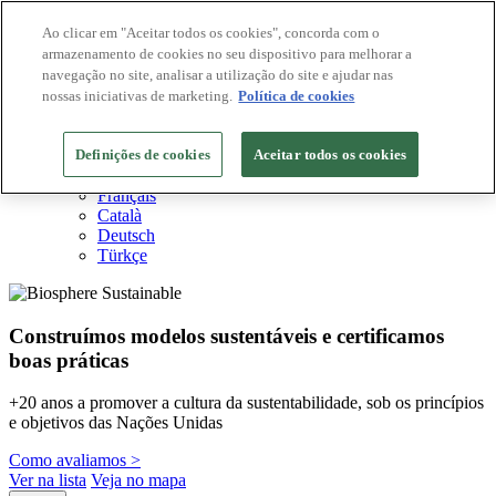
Ao clicar em "Aceitar todos os cookies", concorda com o
armazenamento de cookies no seu dispositivo para melhorar a
Destinos Biosphere
navegação no site, analisar a utilização do site e ajudar nas
Empresas Biosphere
Como avaliamos
nossas iniciativas de marketing.
Política de cookies
Sobre nós
PT
Definições de cookies
English
Aceitar todos os cookies
Español
Français
Català
Deutsch
Türkçe
Construímos modelos sustentáveis ​​e certificamos
boas práticas
+20 anos a promover a cultura da sustentabilidade, sob os princípios
e objetivos das Nações Unidas
Como avaliamos >
Ver na lista
Veja no mapa